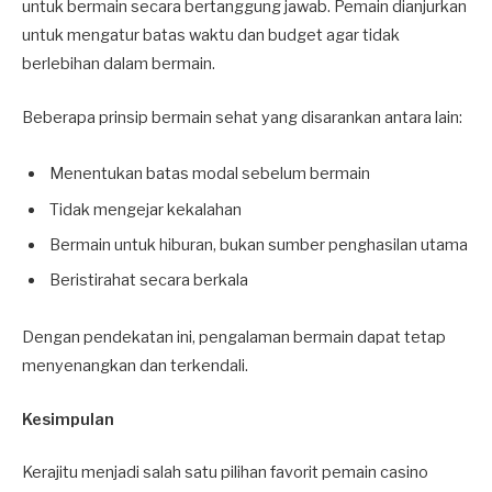
untuk bermain secara bertanggung jawab. Pemain dianjurkan
untuk mengatur batas waktu dan budget agar tidak
berlebihan dalam bermain.
Beberapa prinsip bermain sehat yang disarankan antara lain:
Menentukan batas modal sebelum bermain
Tidak mengejar kekalahan
Bermain untuk hiburan, bukan sumber penghasilan utama
Beristirahat secara berkala
Dengan pendekatan ini, pengalaman bermain dapat tetap
menyenangkan dan terkendali.
Kesimpulan
Kerajitu menjadi salah satu pilihan favorit pemain casino