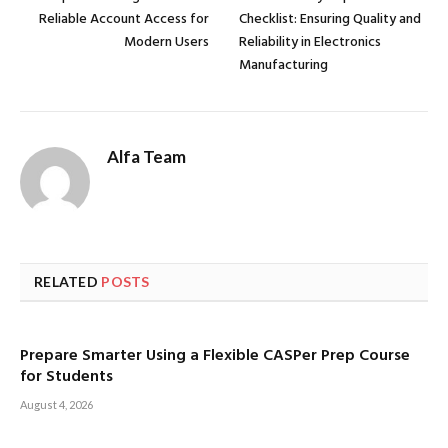
Reliable Account Access for
Checklist: Ensuring Quality and
Modern Users
Reliability in Electronics
Manufacturing
Alfa Team
RELATED
POSTS
Prepare Smarter Using a Flexible CASPer Prep Course
for Students
August 4, 2026