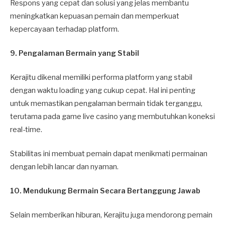
Respons yang cepat dan solusi yang jelas membantu
meningkatkan kepuasan pemain dan memperkuat
kepercayaan terhadap platform.
9. Pengalaman Bermain yang Stabil
Kerajitu dikenal memiliki performa platform yang stabil
dengan waktu loading yang cukup cepat. Hal ini penting
untuk memastikan pengalaman bermain tidak terganggu,
terutama pada game live casino yang membutuhkan koneksi
real-time.
Stabilitas ini membuat pemain dapat menikmati permainan
dengan lebih lancar dan nyaman.
10. Mendukung Bermain Secara Bertanggung Jawab
Selain memberikan hiburan, Kerajitu juga mendorong pemain