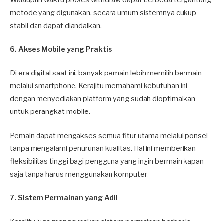
Walaupun waktu proses withdraw dapat berbeda tergantung
metode yang digunakan, secara umum sistemnya cukup
stabil dan dapat diandalkan.
6. Akses Mobile yang Praktis
Di era digital saat ini, banyak pemain lebih memilih bermain
melalui smartphone. Kerajitu memahami kebutuhan ini
dengan menyediakan platform yang sudah dioptimalkan
untuk perangkat mobile.
Pemain dapat mengakses semua fitur utama melalui ponsel
tanpa mengalami penurunan kualitas. Hal ini memberikan
fleksibilitas tinggi bagi pengguna yang ingin bermain kapan
saja tanpa harus menggunakan komputer.
7. Sistem Permainan yang Adil