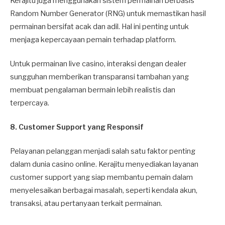
Kerajitu juga menggunakan sistem permainan berbasis
Random Number Generator (RNG) untuk memastikan hasil
permainan bersifat acak dan adil. Hal ini penting untuk
menjaga kepercayaan pemain terhadap platform.
Untuk permainan live casino, interaksi dengan dealer
sungguhan memberikan transparansi tambahan yang
membuat pengalaman bermain lebih realistis dan
terpercaya.
8. Customer Support yang Responsif
Pelayanan pelanggan menjadi salah satu faktor penting
dalam dunia casino online. Kerajitu menyediakan layanan
customer support yang siap membantu pemain dalam
menyelesaikan berbagai masalah, seperti kendala akun,
transaksi, atau pertanyaan terkait permainan.